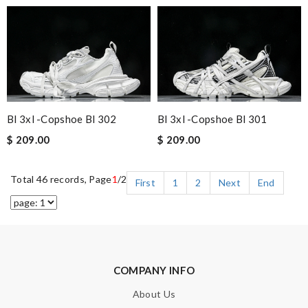
Bl 3xl -copshoe Bl 302
Bl 3xl -copshoe Bl 301
$ 209.00
$ 209.00
Total 46 records, Page
1
/2
First
1
2
Next
End
COMPANY INFO
About Us