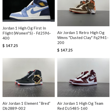
Jordan 1 High Og First In
Air Jordan 1 Retro High Og
Flight (women''s) - Fd2596-
Wmns "dusted Clay" Fq2941-
400
200
$ 147.25
$ 147.25
Air Jordan 1 Element “bred”
Air Jordan 1 High Og Team
Db2889-002
Red Dz5485-160