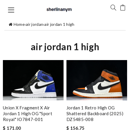
Home
›
air jordan
›
air jordan 1 high
air jordan 1 high
Union X Fragment X Air
Jordan 1 Retro High OG
Jordan 1 High OG "Sport
Shattered Backboard (2025)
Royal" IO7847-001
DZ5485-008
$ 171.00
$ 156.75