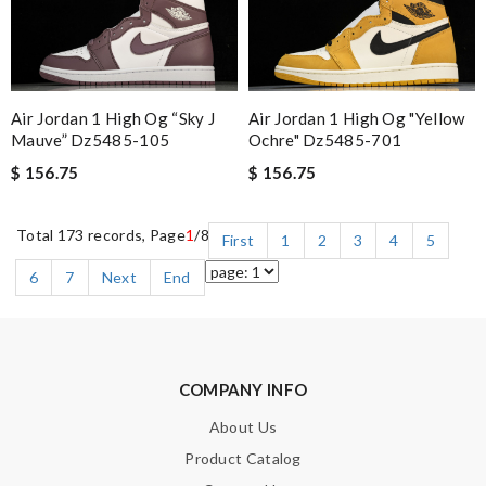
Air Jordan 1 High Og “sky J
Air Jordan 1 High Og "yellow
Mauve” Dz5485-105
Ochre" Dz5485-701
$ 156.75
$ 156.75
Total 173 records, Page
1
/8
First
1
2
3
4
5
6
7
Next
End
COMPANY INFO
About Us
Product Catalog